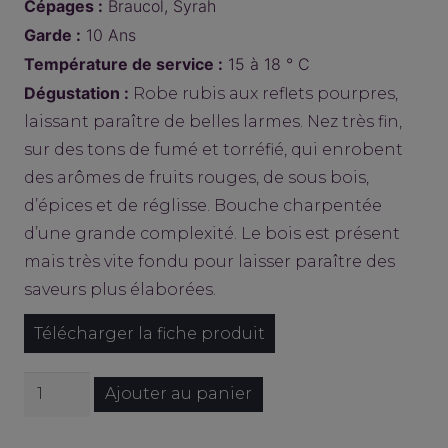
Cépages :
Braucol, Syrah
Garde :
10 Ans
Température de service :
15 à 18 ° C
Dégustation :
Robe rubis aux reflets pourpres,
laissant paraître de belles larmes. Nez très fin,
sur des tons de fumé et torréfié, qui enrobent
des arômes de fruits rouges, de sous bois,
d’épices et de réglisse. Bouche charpentée
d’une grande complexité. Le bois est présent
mais très vite fondu pour laisser paraître des
saveurs plus élaborées.
Télécharger la fiche produit
quantité
Ajouter au panier
de
Jadis