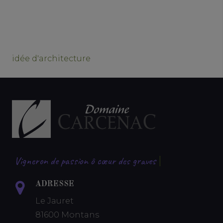
idée d'architecture
Vigneron de passion ô cœur des graves
|
ADRESSE
Le Jauret
81600 Montans