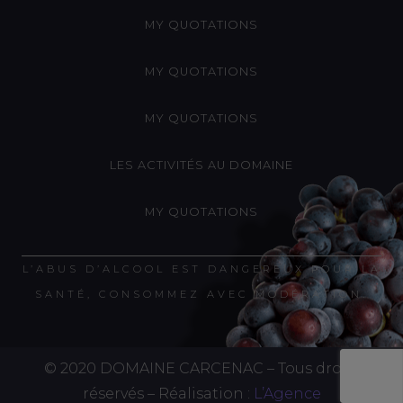
MY QUOTATIONS
MY QUOTATIONS
MY QUOTATIONS
LES ACTIVITÉS AU DOMAINE
MY QUOTATIONS
L’ABUS D’ALCOOL EST DANGEREUX POUR LA
SANTÉ, CONSOMMEZ AVEC MODÉRATION.
© 2020 DOMAINE CARCENAC – Tous droits
réservés – Réalisation :
L’Agence