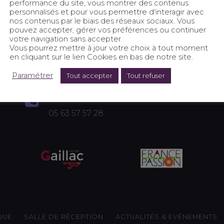
performance du site, vous montrer des contenus
personnalisés et pour vous permettre d'interagir avec
nos contenus par le biais des réseaux sociaux. Vous
pouvez accepter, gérer vos préférences ou continuer
votre navigation sans accepter.
ADRESSE
MAIL
Vous pourrez mettre à jour votre choix à tout moment
Le Jauret
en cliquant sur le lien Cookies en bas de notre site.
81600 Montans
PAIEM
Paramétrer
Tout accepter
Tout refuser
TÉLÉPHONE
05 63 57 57 28
QUE
SALLE DE RÉCEPTION
ACTUALITÉS & EVÉNEMENTS