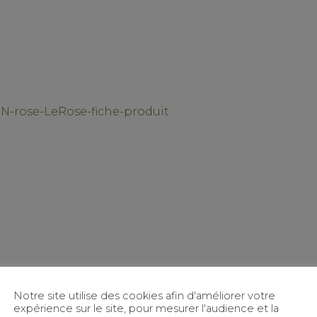
IN-rose-LeRose-fiche-produit
Notre site utilise des cookies afin d'améliorer votre
expérience sur le site, pour mesurer l'audience et la