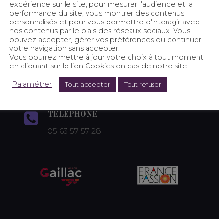
expérience sur le site, pour mesurer l'audience et la
performance du site, vous montrer des contenus
personnalisés et pour vous permettre d'interagir avec
nos contenus par le biais des réseaux sociaux. Vous
pouvez accepter, gérer vos préférences ou continuer
votre navigation sans accepter.
Vous pourrez mettre à jour votre choix à tout moment
ADRESSE
MAIL
en cliquant sur le lien Cookies en bas de notre site.
Le Jauret
Paramétrer
Tout accepter
Tout refuser
81600 Montans
PAIEM
TÉLÉPHONE
05 63 57 57 28